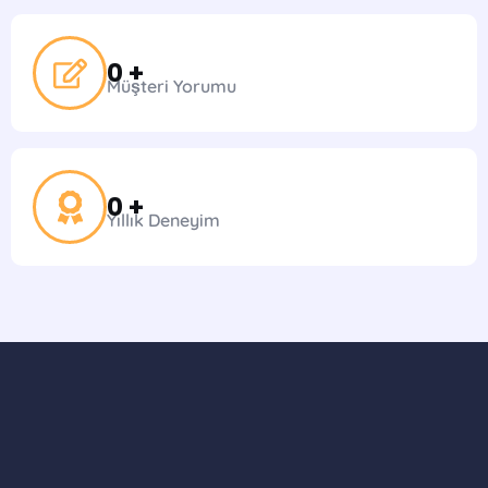
0
 +
Müşteri Yorumu
0
 +
Yıllık Deneyim