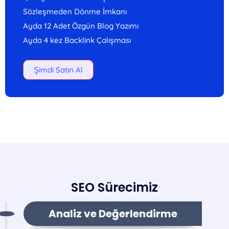
Sözleşmeden Dönme İmkanı
Ayda 12 Adet Özgün Blog Yazımı
Ayda 4 kez Backlink Çalışması
Şimdi Satın Al
SEO Sürecimiz
Analiz ve Değerlendirme