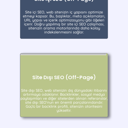
Site içi SEO, web sitenizin iç yapısını optimize
etmeyi kapsar. Bu, başlıklar, meta açıklamaları,
URL yapısı ve içerik optimizasyonu gibi öğeleri
içerir. Doğru yapılmış bir site içi SEO çalışması,
sitenizin arama motorlarında daha kolay
indekslenmesini sağlar.
Site Dışı SEO (Off-Page)
Site dışı SEO, web sitenizin dış dünyadaki itibarını
artırmaya odaklanır. Backlinkler, sosyal medya
paylaşımları ve diğer sitelerden alınan referanslar,
site dışı SEO’nun en önemli parçalarındandır.
Güçlü bir backlink profili, sitenizin otoritesini
yükseltir.