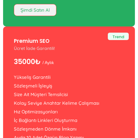
Şimdi Satın Al
Trend
Premium SEO
Ücret İade Garantili!
35000₺
/ Aylık
Yükseliş Garantili
Sözleşmeli İşleyiş
Size Ait Müşteri Temsilcisi
Kolay Seviye Anahtar Kelime Çalışması
Hız Optimizasyonları
İç Bağlantı Linkleri Oluşturma
Sözleşmeden Dönme İmkanı
Ayda 10 Adet Özgün Blog Yazımı