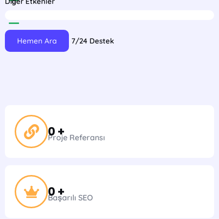
Diğer Etkenler
3%
7/24 Destek
Hemen Ara
0
 +
Proje Referansı
0
 +
Başarılı SEO