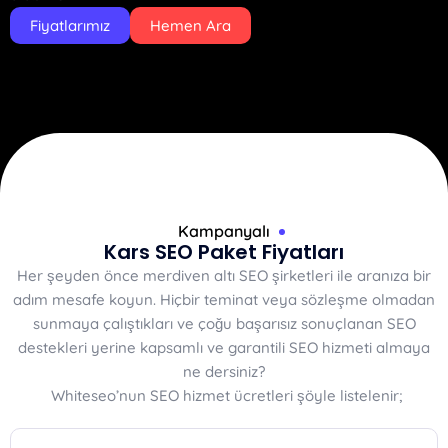
Fiyatlarımız
Hemen Ara
Kampanyalı
Kars SEO Paket Fiyatları
Her şeyden önce merdiven altı SEO şirketleri ile aranıza bir
adım mesafe koyun. Hiçbir teminat veya sözleşme olmadan
sunmaya çalıştıkları ve çoğu başarısız sonuçlanan SEO
destekleri yerine kapsamlı ve garantili SEO hizmeti almaya
ne dersiniz?
Whiteseo’nun SEO hizmet ücretleri şöyle listelenir;