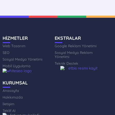
HİZMETLER
EKSTRALAR
Web Tasarım
Google Reklam Yönetimi
SEO
Sosyal Medya Reklam
Yönetimi
Sosyal Medya Yönetimi
Teknik Destek
Mobil Uygulama
KURUMSAL
Anasayfa
Hakkımızda
İletişim
Teklif Al