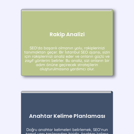
Rakip Analizi
SEO'da başarılı olmanın yolu, rakiplerinizi
tanımaktan geçer. Bir İstanbul SEO ajansı, sizin
için rakiplerinizi analiz eder ve onların güçlü ve
zayıf yönlerini belirler. Bu analiz, sizi onların bir
adım önüne geçirecek stratejilerin
oluşturulmasına yardımcı olur.
Anahtar Kelime Planlaması
Doğru anahtar kelimeleri belirlemek, SEO’nun
temel yapı taşlarından biridir. Anahtar kelime