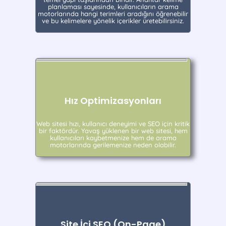
planlaması sayesinde, kullanıcıların arama
motorlarında hangi terimleri aradığını öğrenebilir
ve bu kelimelere yönelik içerikler üretebilirsiniz.
Hız Optimizasyonları
Web sitesi hızı, kullanıcı deneyimi ve SEO için kritik
bir faktördür. Yavaş yüklenen bir web sitesi, hem
kullanıcıları kaybetmenize hem de arama
motorlarında gerilemenize neden olabilir.
Site İçi SEO (On-Page)