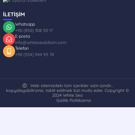
İLETİŞİM
Whatsapp
+90 (850) 308 50 17
E-posta
info@whiteseobilisim.com
Telefon
+90 (554) 944 95 78
Web sitemizdeki tüm içerikler sizin içindir,
kopyalayabilirsiniz, taklit edilmek bizi mutlu eder. Copyright ©
2024 White Seo
Gizlilik Politikamız