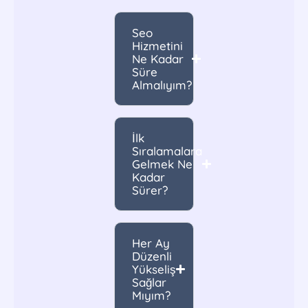
Seo
Hizmetini
Ne Kadar
Süre
Almalıyım?
İlk
Sıralamalara
Gelmek Ne
Kadar
Sürer?
Her Ay
Düzenli
Yükseliş
Sağlar
Mıyım?