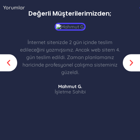
Yorumlar
Değerli Müşterilerimizden;
İnternet sitenizde 2 gün içinde teslim
edileceğini yazmışsınız. Ancak web sitem 4.
gün teslim edildi. Zaman planlamanız
haricinde profesyonel çalışma sisteminiz
güzeldi.
Mahmut G.
İşletme Sahibi