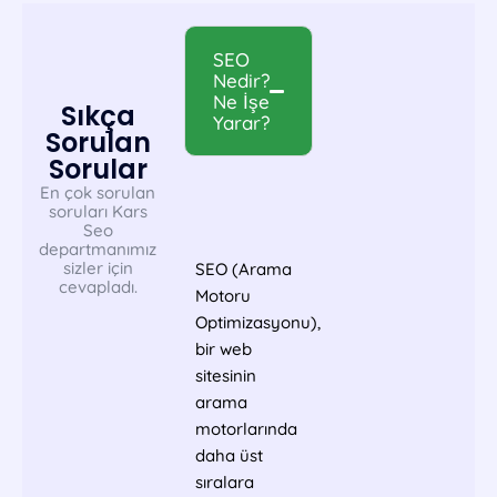
SEO
Nedir?
Ne İşe
Sıkça
Yarar?
Sorulan
Sorular
En çok sorulan
soruları Kars
Seo
departmanımız
sizler için
SEO (Arama
cevapladı.
Motoru
Optimizasyonu),
bir web
sitesinin
arama
motorlarında
daha üst
sıralara