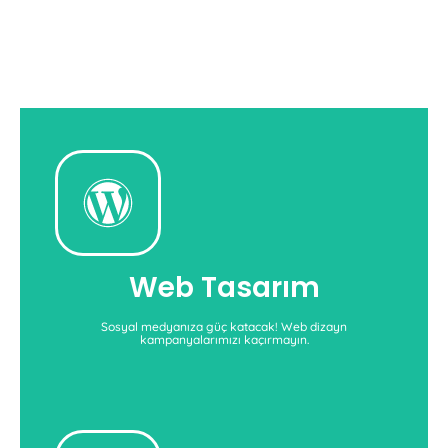
Web Tasarım
medyanıza güç katabilirsiniz.
Whiteseo'dan web tasarım desteği alarak sosyal
Web Tasarım
Web Tasarım Hizmetleri
Sosyal medyanıza güç katacak! Web dizayn
kampanyalarımızı kaçırmayın.