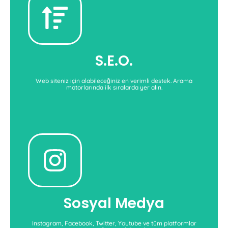
S.E.O.
arama motorlarında daha görünür hale gelin.
Whiteseo'nun uzmanlarından destek alarak
S.E.O.
S.E.O.'nun Gücünü Keşfet
Web siteniz için alabileceğiniz en verimli destek. Arama
motorlarında ilk sıralarda yer alın.
Sosyal Medya
zorlaşıyor. Mutlaka bir profesyonel ile çalışın
Sosyal medyada başarı her geçen gün daha da
Sosyal Medya
Sosyal Medya Destekleri
Instagram, Facebook, Twitter, Youtube ve tüm platformlar