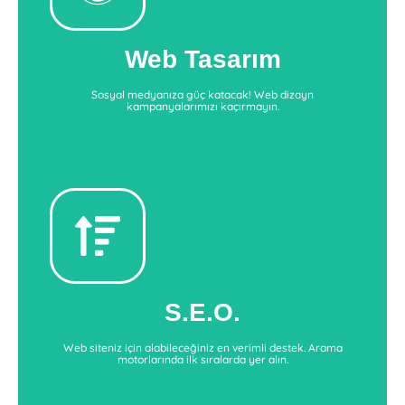
medyanıza güç katabilirsiniz.
Whiteseo'dan web tasarım desteği alarak sosyal
Web Tasarım
Web Tasarım Hizmetleri
Sosyal medyanıza güç katacak! Web dizayn
kampanyalarımızı kaçırmayın.
S.E.O.
arama motorlarında daha görünür hale gelin.
Whiteseo'nun uzmanlarından destek alarak
S.E.O.
S.E.O.'nun Gücünü Keşfet
Web siteniz için alabileceğiniz en verimli destek. Arama
motorlarında ilk sıralarda yer alın.