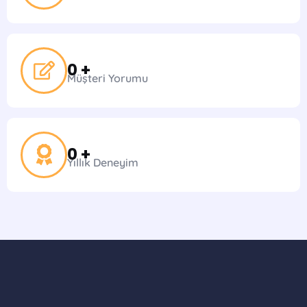
0
 +
Müşteri Yorumu
0
 +
Yıllık Deneyim