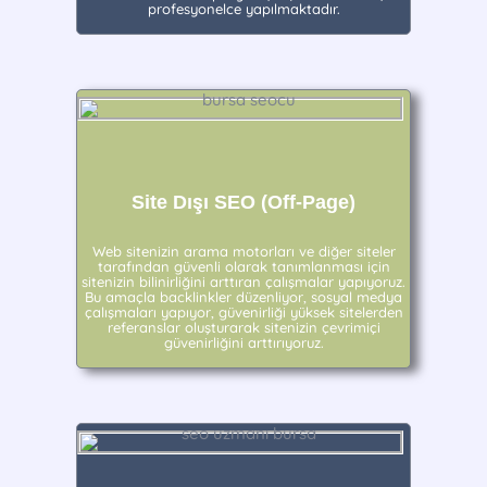
profesyonelce yapılmaktadır.
Site Dışı SEO (Off-Page)
Web sitenizin arama motorları ve diğer siteler
tarafından güvenli olarak tanımlanması için
sitenizin bilinirliğini arttıran çalışmalar yapıyoruz.
Bu amaçla backlinkler düzenliyor, sosyal medya
çalışmaları yapıyor, güvenirliği yüksek sitelerden
referanslar oluşturarak sitenizin çevrimiçi
güvenirliğini arttırıyoruz.