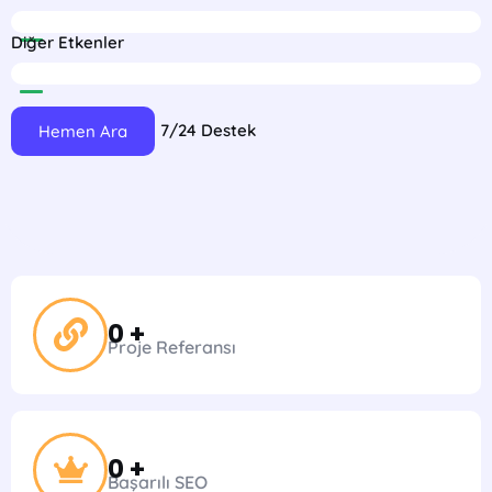
6%
Diğer Etkenler
3%
7/24 Destek
Hemen Ara
0
 +
Proje Referansı
0
 +
Başarılı SEO