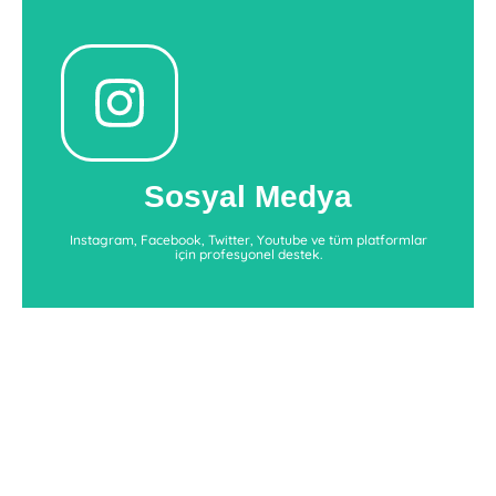
Sosyal Medya
zorlaşıyor. Mutlaka bir profesyonel ile çalışın
Sosyal medyada başarı her geçen gün daha da
Sosyal Medya
Sosyal Medya Destekleri
Instagram, Facebook, Twitter, Youtube ve tüm platformlar
için profesyonel destek.