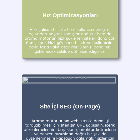
Hız Optimizasyonları
Hızlı çalışan bir site hem kullanıcı deneyimi
açısından başarılı sonuçlar doğurur hem de
arama motorları hızlı yüklenen siteleri daha çok
öne çıkarır. Hızlı yüklenen bir sitede kullanıcılar
daha fazla vakit geçirirler. Sitenizi daha hızlı
yüklenecek şekilde optimize ediyoruz.
Site İçi SEO (On-Page)
Arama motorlarının web sitenizi daha iyi
tarayabilmesi için sitenizin URL yapısının, içerik
düzenlemelerinin, başlıkların, anahtar kelimelerin
ve benzeri hususların doğru bir şekilde
düzenlenmesini kapsayan çalışmalar sizler için