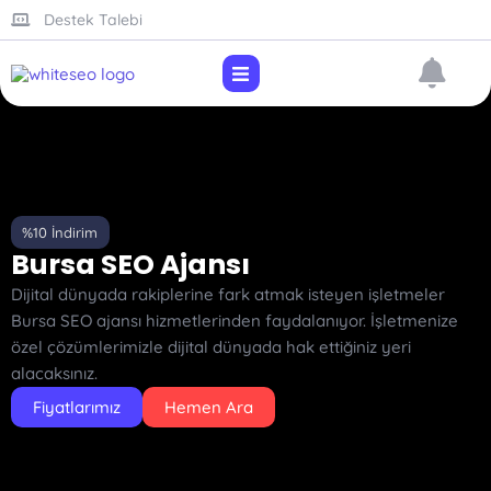
Destek Talebi
%10 İndirim
Bursa SEO Ajansı
Dijital dünyada rakiplerine fark atmak isteyen işletmeler
Bursa SEO ajansı hizmetlerinden faydalanıyor. İşletmenize
özel çözümlerimizle dijital dünyada hak ettiğiniz yeri
alacaksınız.
Fiyatlarımız
Hemen Ara