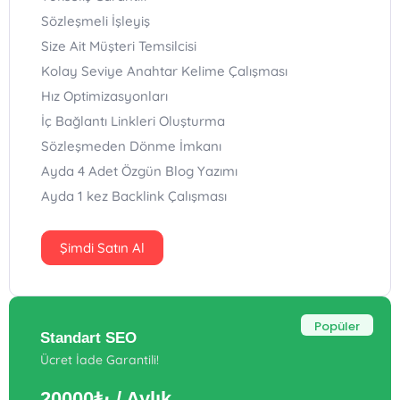
Sözleşmeli İşleyiş
Size Ait Müşteri Temsilcisi
Kolay Seviye Anahtar Kelime Çalışması
Hız Optimizasyonları
İç Bağlantı Linkleri Oluşturma
Sözleşmeden Dönme İmkanı
Ayda 4 Adet Özgün Blog Yazımı
Ayda 1 kez Backlink Çalışması
Şimdi Satın Al
Popüler
Standart SEO
Ücret İade Garantili!
20000₺
/ Aylık