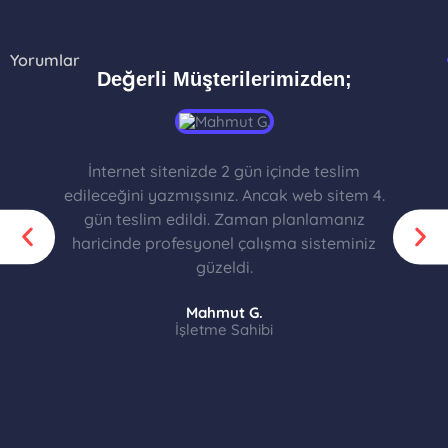
Yorumlar
Değerli Müşterilerimizden;
İnternet sitenizde 2 gün içinde teslim
edileceğini yazmışsınız. Ancak web sitem 4.
gün teslim edildi. Zaman planlamanız
haricinde profesyonel çalışma sisteminiz
güzeldi.
Mahmut G.
İşletme Sahibi