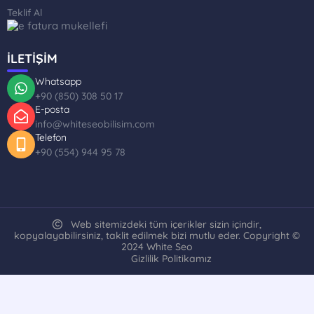
Teklif Al
İLETİŞİM
Whatsapp
+90 (850) 308 50 17
E-posta
info@whiteseobilisim.com
Telefon
+90 (554) 944 95 78
Web sitemizdeki tüm içerikler sizin içindir,
kopyalayabilirsiniz, taklit edilmek bizi mutlu eder. Copyright ©
2024 White Seo
Gizlilik Politikamız