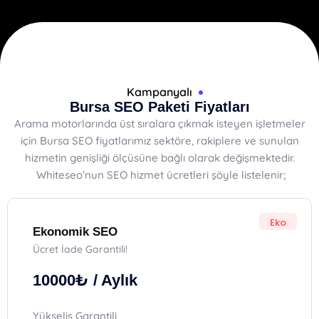
Kampanyalı
Bursa SEO Paketi Fiyatları
Arama motorlarında üst sıralara çıkmak isteyen işletmeler
için Bursa SEO fiyatlarımız sektöre, rakiplere ve sunulan
hizmetin genişliği ölçüsüne bağlı olarak değişmektedir.
Whiteseo’nun SEO hizmet ücretleri şöyle listelenir;
Eko
Ekonomik SEO
Ücret İade Garantili!
10000₺
/ Aylık
Yükseliş Garantili