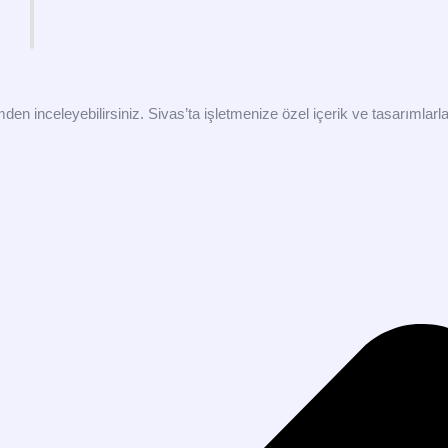
inceleyebilirsiniz. Sivas’ta işletmenize özel içerik ve tasarımlarla öz