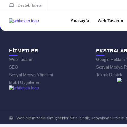
Destek Talebi
Anasayfa
Web Tasarım
HİZMETLER
EKSTRALA
Web Tasarım
Google Reklam 
SEO
Sosyal Medya R
Sosyal Medya Yönetimi
Teknik Destek
Mobil Uygulama
Web sitemizdeki tüm içerikler sizin içindir, kopyalayabilirsiniz