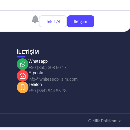
Teklif Al
İletişim
İLETİŞİM
Whatsapp
+90 (850) 308 50 17
E-posta
info@whiteseobilisim.com
Telefon
+90 (554) 944 95 78
Gizlilik Politikamız