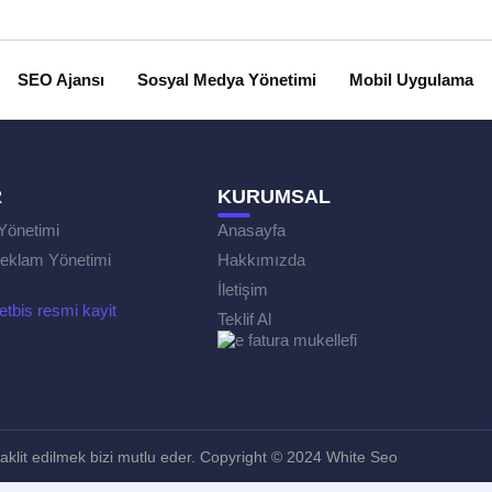
SEO Ajansı
Sosyal Medya Yönetimi
Mobil Uygulama
R
KURUMSAL
Yönetimi
Anasayfa
eklam Yönetimi
Hakkımızda
İletişim
Teklif Al
, taklit edilmek bizi mutlu eder. Copyright © 2024 White Seo