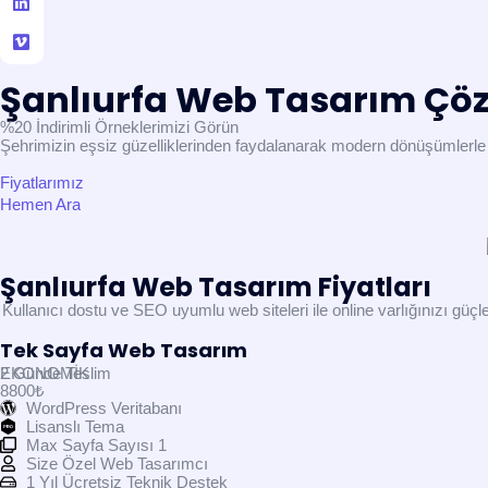
Şanlıurfa Web Tasarım Çö
%20 İndirimli
Örneklerimizi Görün
Şehrimizin eşsiz güzelliklerinden faydalanarak modern dönüşümlerl
Fiyatlarımız
Hemen Ara
Şanlıurfa Web Tasarım Fiyatları
Kullanıcı dostu ve SEO uyumlu web siteleri ile online varlığınızı güçle
Tek Sayfa Web Tasarım
EKONOMİK
2 Günde Teslim
8800₺
WordPress Veritabanı
Lisanslı Tema
Max Sayfa Sayısı 1
Size Özel Web Tasarımcı
1 Yıl Ücretsiz Teknik Destek