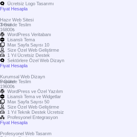
Ücretsiz Logo Tasarımı
Fiyat Hesapla
Hazır Web Sitesi
Trend
3 Günde Teslim
16800₺
WordPress Veritabanı
Lisanslı Tema
Max Sayfa Sayısı 10
Size Özel Web Geliştirme
1 Yıl Ücretsiz Destek
Sektörlere Özel Web Dizayn
Fiyat Hesapla
Kurumsal Web Dizayn
Popüler
5 Günde Teslim
19600₺
WordPress ve Özel Yazılım
Lisanslı Tema ve Widgetlar
Max Sayfa Sayısı 50
Size Özel Web Geliştirme
1 Yıl Teknik Destek Ücretsiz
Profesyonel Entegrasyon
Fiyat Hesapla
Profesyonel Web Tasarım