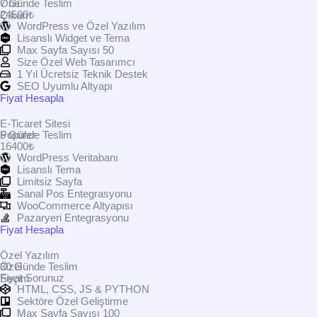
Öne
7 Günde Teslim
24500₺
Çıkan
WordPress ve Özel Yazılım
Lisanslı Widget ve Tema
Max Sayfa Sayısı 50
Size Özel Web Tasarımcı
1 Yıl Ücretsiz Teknik Destek
SEO Uyumlu Altyapı
Fiyat Hesapla
E-Ticaret Sitesi
Popüler
5 Günde Teslim
16400₺
WordPress Veritabanı
Lisanslı Tema
Limitsiz Sayfa
Sanal Pos Entegrasyonu
WooCommerce Altyapısı
Pazaryeri Entegrasyonu
Fiyat Hesapla
Özel Yazılım
Özel
30 Günde Teslim
Fiyat Sorunuz
Seçim
HTML, CSS, JS & PYTHON
Sektöre Özel Geliştirme
Max Sayfa Sayısı 100