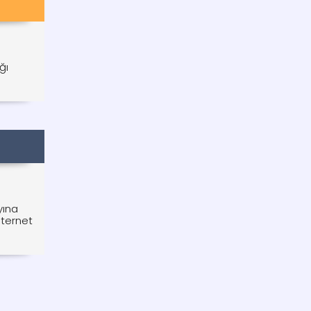
ğı
yına
nternet