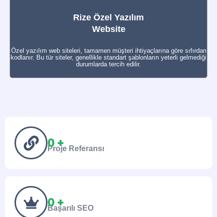
Rize Özel Yazılım
Website
Özel yazılım web siteleri, tamamen müşteri ihtiyaçlarına göre sıfırdan
kodlanır. Bu tür siteler, genellikle standart şablonların yeterli gelmediği
durumlarda tercih edilir.
0
 +
Proje Referansı
0
 +
Başarılı SEO