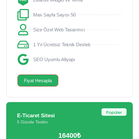
Max Sayfa Sayısı 50
Size Özel Web Tasarımcı
1 Yıl Ücretsiz Teknik Destek
SEO Uyumlu Altyapı
Fiyat Hesapla
Popüler
E-Ticaret Sitesi
5 Günde Teslim
16400₺