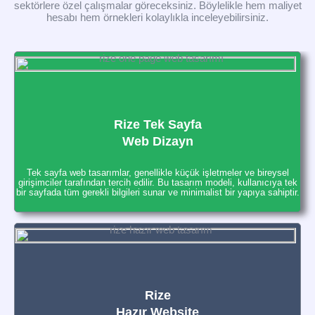
sektörlere özel çalışmalar göreceksiniz. Böylelikle hem maliyet
hesabı hem örnekleri kolaylıkla inceleyebilirsiniz.
Rize Tek Sayfa
Web Dizayn
Tek sayfa web tasarımlar, genellikle küçük işletmeler ve bireysel
girişimciler tarafından tercih edilir. Bu tasarım modeli, kullanıcıya tek
bir sayfada tüm gerekli bilgileri sunar ve minimalist bir yapıya sahiptir.
Rize
Hazır Website