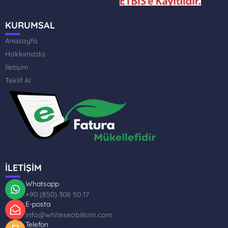
KURUMSAL
Anasayfa
Hakkımızda
İletişim
Teklif Al
İLETİŞİM
Whatsapp
+90 (850) 308 50 17
E-posta
info@whiteseobilisim.com
Telefon