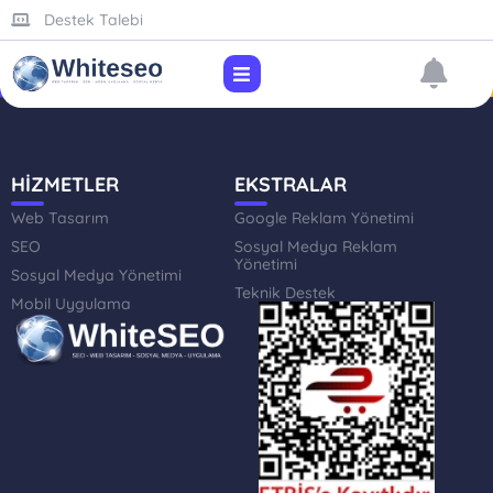
Destek Talebi
HİZMETLER
EKSTRALAR
Web Tasarım
Google Reklam Yönetimi
SEO
Sosyal Medya Reklam
Yönetimi
Sosyal Medya Yönetimi
Teknik Destek
Mobil Uygulama