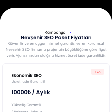
Kampanyalı
Nevşehir SEO Paket Fiyatları
Güvenilir ve en uygun hizmet garantisi veren kurumsal
Nevşehir SEO firmamız projenizin büyüklüğüne göre fiyat
verir. Ajansımızdan aldığınız hizmet ücret iade garantilidir.
Eko
Ekonomik SEO
Ücret İade Garantili!
10000₺
/ Aylık
Yükseliş Garantili
Sözleşmeli İşleyiş