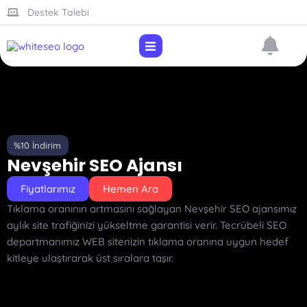
Destek Talebi
%10 İndirim
Nevşehir SEO Ajansı
Fiyatlarımız
Hemen Ara
Tıklama oranının artmasını sağlayan Nevşehir SEO ajansımız
aylık site trafiğinizi yükseltme garantisi verir.
Tecrübeli SEO
departmanımız WEB sitenizin tıklama oranına uygun hedef
kitleye ulaştırarak üst sıralara taşır.