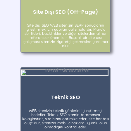
Site Dışı SEO (Off-Page)
Site dışı SEO WEB sitenizin SERP sonuçlarını
iyileştirmek için yapılan çalışmalardır. Marc’a
işbirlikleri, backlinkler ve diğer sitelerden alınan
referanslar önemlidir. Başarılı bir site dışı
çalışması sitenizin ziyaretçi çekmesine yardımcı
olur.
Teknik SEO
WEB sitenizin teknik yönlerini iyileştirmeyi
hedefler. Teknik SEO sitenin taramasını
kolaylaştırır, site hızını optimize eder, site haritası
oluşturur, sitenizin mobil cihazlara uyumlu olup
olmadığını kontrol eder.