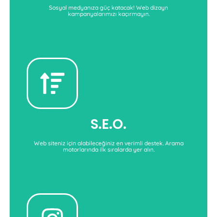
Sosyal medyanıza güç katacak! Web dizayn
kampanyalarımızı kaçırmayın.
S.E.O.
arama motorlarında daha görünür hale gelin.
Whiteseo'nun uzmanlarından destek alarak
S.E.O.
S.E.O.'nun Gücünü Keşfet
Web siteniz için alabileceğiniz en verimli destek. Arama
motorlarında ilk sıralarda yer alın.