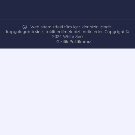
Web sitemizdeki tüm içerikler sizin içindir,
kopyalayabilirsiniz, taklit edilmek bizi mutlu eder. Copyright ©
2024 White Seo
Gizlilik Politikamız