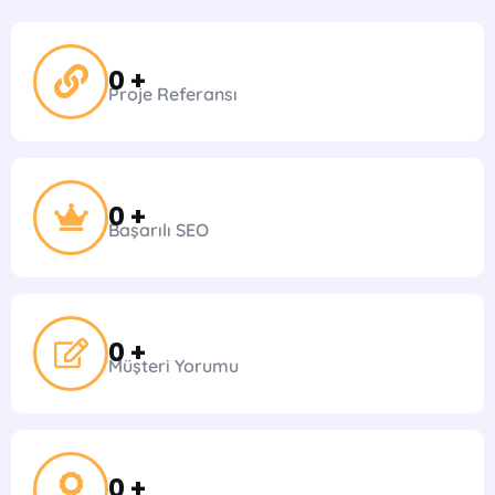
0
 +
Proje Referansı
0
 +
Başarılı SEO
0
 +
Müşteri Yorumu
0
 +