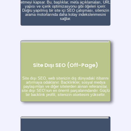
etmeyi kapsar. Bu, başlıklar, meta açıklamaları, URL
yapısı ve içerik optimizasyonu gibi öğeleri içerir.
Doğru yapılmış bir site içi SEO çalışması, sitenizin
arama motorlarında daha kolay indekslenmesini
sağlar.
Site Dışı SEO (Off-Page)
Site dışı SEO, web sitenizin dış dünyadaki itibarını
artırmaya odaklanır. Backlinkler, sosyal medya
paylaşımları ve diğer sitelerden alınan referanslar,
site dışı SEO’nun en önemli parçalarındandır. Güçlü
bir backlink profili, sitenizin otoritesini yükseltir.