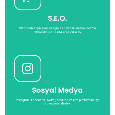
motorlarında daha görünür hale gelin.
Whiteseo'nun uzmanlarından destek alarak arama
S.E.O.
S.E.O.'nun Gücünü Keşfet
Web siteniz için alabileceğiniz en verimli destek. Arama
motorlarında ilk sıralarda yer alın.
Sosyal Medya
zorlaşıyor. Mutlaka bir profesyonel ile çalışın
Sosyal medyada başarı her geçen gün daha da
Sosyal Medya
Sosyal Medya Destekleri
Instagram, Facebook, Twitter, Youtube ve tüm platformlar için
profesyonel destek.