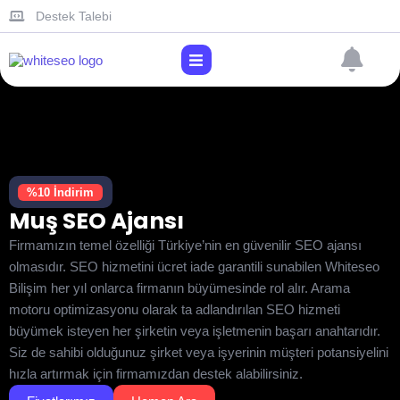
Destek Talebi
%10 İndirim
Muş SEO Ajansı
Firmamızın temel özelliği Türkiye’nin en güvenilir SEO ajansı
olmasıdır. SEO hizmetini ücret iade garantili sunabilen Whiteseo
Bilişim her yıl onlarca firmanın büyümesinde rol alır. Arama
motoru optimizasyonu olarak ta adlandırılan SEO hizmeti
büyümek isteyen her şirketin veya işletmenin başarı anahtarıdır.
Siz de sahibi olduğunuz şirket veya işyerinin müşteri potansiyelini
hızla artırmak için firmamızdan destek alabilirsiniz.