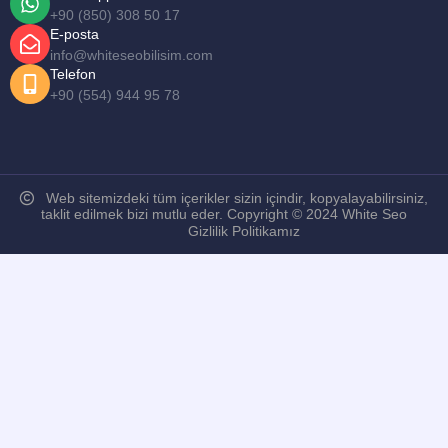
+90 (850) 308 50 17
E-posta
info@whiteseobilisim.com
Telefon
+90 (554) 944 95 78
Web sitemizdeki tüm içerikler sizin içindir, kopyalayabilirsiniz,
taklit edilmek bizi mutlu eder. Copyright © 2024 White Seo
Gizlilik Politikamız