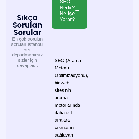
SEO
Nedir?
Ne İşe
Sıkça
Yarar?
Sorulan
Sorular
En çok sorulan
soruları İstanbul
Seo
departmanımız
sizler için
SEO (Arama
cevapladı.
Motoru
Optimizasyonu),
bir web
sitesinin
arama
motorlarında
daha üst
sıralara
çıkmasını
sağlayan