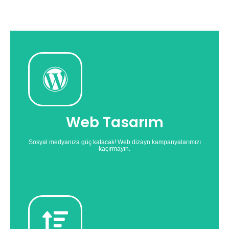
Web Tasarım
medyanıza güç katabilirsiniz.
Whiteseo'dan web tasarım desteği alarak sosyal
Web Tasarım
Web Tasarım Hizmetleri
Sosyal medyanıza güç katacak! Web dizayn kampanyalarımızı
kaçırmayın.
S.E.O.