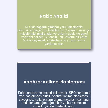
Rakip Analizi
SEO'da başarılı olmanın yolu, rakiplerinizi
tanımaktan geçer. Bir İstanbul SEO ajansı, sizin için
rakiplerinizi analiz eder ve onların güçlü ve zayıf
yönlerini belirler. Bu analiz, sizi onların bir adım
önüne geçirecek stratejilerin oluşturulmasına
yardımcı olur.
Anahtar Kelime Planlaması
Doğru anahtar kelimeleri belirlemek, SEO’nun temel
yapı taşlarından biridir. Anahtar kelime planlaması
sayesinde, kullanıcıların arama motorlarında hangi
terimleri aradığını öğrenebilir ve bu kelimelere
yönelik içerikler üretebilirsiniz.