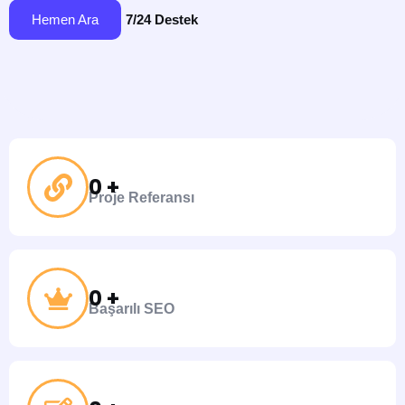
7/24 Destek
Hemen Ara
0
 +
Proje Referansı
0
 +
Başarılı SEO