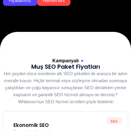
Fiyatlarımız
Hemen Ara
Kampanyalı
Muş SEO Paket Fiyatları
Her şeyden önce merdiven altı SEO şirketleri ile aranıza bir adım
mesafe koyun. Hiçbir teminat veya sözleşme olmadan sunmaya
çalıştıkları ve çoğu başarısız sonuçlanan SEO destekleri yerine
kapsamlı ve garantili SEO hizmeti almaya ne dersiniz?
Whiteseo’nun SEO hizmet ücretleri şöyle listelenir;
Eko
Ekonomik SEO