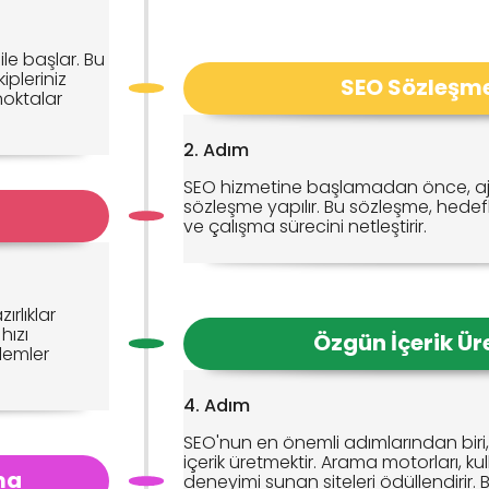
ile başlar. Bu
ipleriniz
SEO Sözleşme
 noktalar
2. Adım
SEO hizmetine başlamadan önce, ajan
sözleşme yapılır. Bu sözleşme, hedef
ve çalışma sürecini netleştirir.
ırlıklar
hızı
Özgün İçerik Ü
şlemler
4. Adım
SEO'nun en önemli adımlarından biri, 
içerik üretmektir. Arama motorları, kul
ma
deneyimi sunan siteleri ödüllendirir.