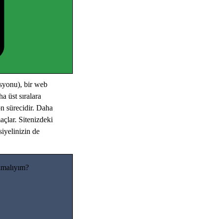
yonu), bir web
a üst sıralara
n sürecidir. Daha
açlar. Sitenizdeki
siyelinizin de
lmalıyım?