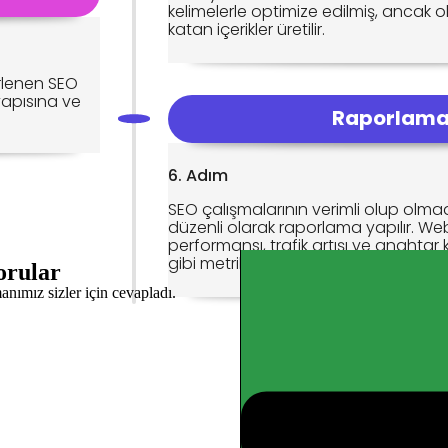
kelimelerle optimize edilmiş, ancak
katan içerikler üretilir.
irlenen SEO
ç yapısına ve
Raporlam
6. Adım
SEO çalışmalarının verimli olup olma
SEO Nedir? Ne İşe Yarar?
düzenli olarak raporlama yapılır. Web
performansı, trafik artışı ve anahtar 
gibi metrikler analiz edilir.
orular
anımız sizler için cevapladı.