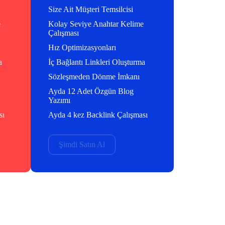
Size Ait Müşteri Temsilcisi
e
Kolay Seviye Anahtar Kelime
Çalışması
Hız Optimizasyonları
a
İç Bağlantı Linkleri Oluşturma
Sözleşmeden Dönme İmkanı
Ayda 12 Adet Özgün Blog
Yazımı
sı
Ayda 4 kez Backlink Çalışması
Şimdi Satın Al