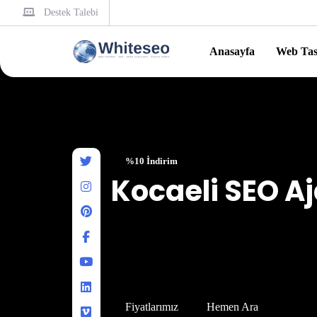
Destek Talebi
Anasayfa
Web Ta
%10 İndirim
Kocaeli SEO A
Firmamızın temel özelliği Türkiye’nin en güve
iade garantili sunabilen Whiteseo Bilişim her 
motoru optimizasyonu olarak ta adlandırılan 
işletmenin başarı anahtarıdır. Siz de sahibi ol
hızla artırmak için firmamızdan destek alabilirs
Fiyatlarımız
Hemen Ara