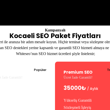
Kampanyalı
Kocaeli SEO Paket Fiyatları
ri ile aranıza bir adım mesafe koyun. Hiçbir teminat veya sözleşme olm
an SEO destekleri yerine kapsamlı ve garantili SEO hizmeti almaya ne 
Whiteseo’nun SEO hizmet ücretleri şöyle listelenir;
Popüler
T
andart SEO
Premium SEO
t İade Garantili!
Ücret İade Garantili!
0000₺
35000₺
/ Aylık
/ Aylık
eliş Garantili
Yükseliş Garantili
eşmeli İşleyiş
Sözleşmeli İşleyiş