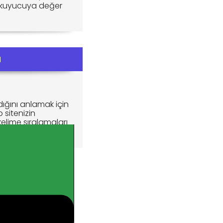
 okuyucuya değer
a
dığını anlamak için
 sitenizin
kelime sıralamaları