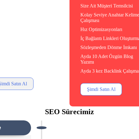
 Ait Müşteri Temsilcisi
Size Ait Müşteri Temsilcisi
ay Seviye Anahtar Kelime
Kolay Seviye Anahtar Kelim
ışması
Çalışması
 Optimizasyonları
Hız Optimizasyonları
ağlantı Linkleri Oluşturma
İç Bağlantı Linkleri Oluşturm
leşmeden Dönme İmkanı
Sözleşmeden Dönme İmkanı
a 6 Adet Özgün Blog Yazımı
Ayda 10 Adet Özgün Blog
Yazımı
a 2 kez Backlink Çalışması
Ayda 3 kez Backlink Çalışma
Şimdi Satın Al
Şimdi Satın Al
SEO Sürecimiz
e