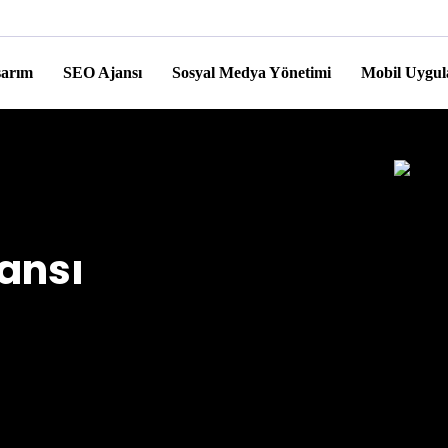
sarım
SEO Ajansı
Sosyal Medya Yönetimi
Mobil Uygu
jansı
nilir SEO ajansı olmasıdır. SEO hizmetini ücret
yıl onlarca firmanın büyümesinde rol alır. Arama
SEO hizmeti büyümek isteyen her şirketin veya
duğunuz şirket veya işyerinin müşteri potansiyelini
iniz.