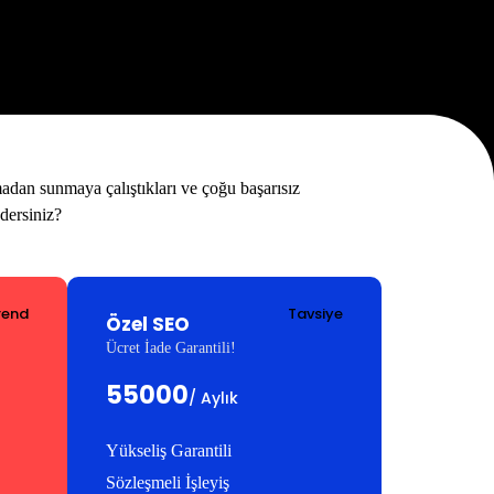
adan sunmaya çalıştıkları ve çoğu başarısız
dersiniz?
rend
Tavsiye
Özel SEO
Ücret İade Garantili!
55000
/ Aylık
Yükseliş Garantili
Sözleşmeli İşleyiş