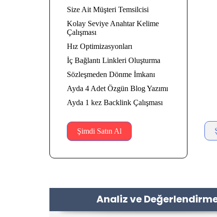
Size
Size Ait Müşteri Temsilcisi
Kol
Kolay Seviye Anahtar Kelime
Çal
Çalışması
Hız
Hız Optimizasyonları
İç B
İç Bağlantı Linkleri Oluşturma
Söz
Sözleşmeden Dönme İmkanı
Ayd
Ayda 4 Adet Özgün Blog Yazımı
Ayd
Ayda 1 kez Backlink Çalışması
Şimdi Satın Al
Analiz ve Değerlendirm