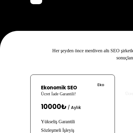
Her şeyden önce merdiven altı SEO şirketle
sonuçlan
Eko
St
Ekonomik SEO
Ücre
Ücret İade Garantili!
2
10000₺
/ Aylık
Yüks
Yükseliş Garantili
Sözl
Sözleşmeli İşleyiş