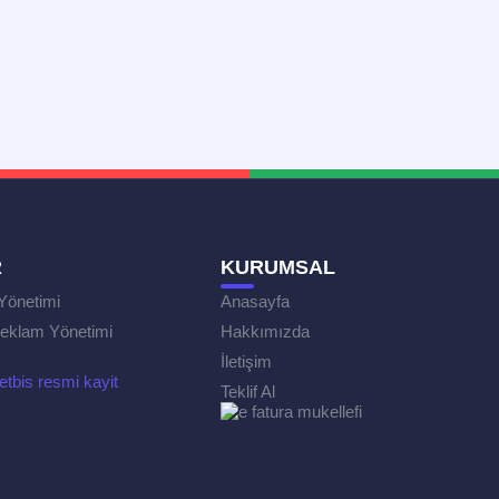
R
KURUMSAL
Yönetimi
Anasayfa
eklam Yönetimi
Hakkımızda
İletişim
Teklif Al