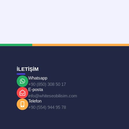
İLETİŞİM
Whatsapp
+90 (850) 308 50 17
E-posta
info@whiteseobilisim.com
Telefon
+90 (554) 944 95 78