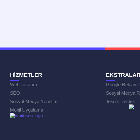
HİZMETLER
EKSTRALA
Web Tasarım
Google Reklam 
SEO
Sosyal Medya R
Sosyal Medya Yönetimi
Teknik Destek
Mobil Uygulama