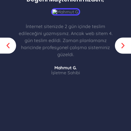
İnternet sitenizde 2 gün içinde teslim
edileceğini yazmışsınız. Ancak web sitem 4.
gün teslim edildi. Zaman planlamanız
haricinde profesyonel çalışma sisteminiz
güzeldi.
Mahmut G.
İşletme Sahibi