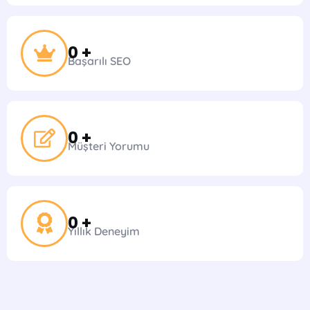
0
 +
Başarılı SEO
0
 +
Müşteri Yorumu
0
 +
Yıllık Deneyim