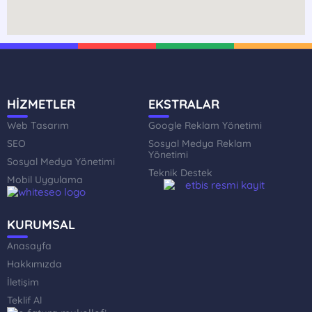
HİZMETLER
EKSTRALAR
Web Tasarım
Google Reklam Yönetimi
SEO
Sosyal Medya Reklam
Yönetimi
Sosyal Medya Yönetimi
Teknik Destek
Mobil Uygulama
KURUMSAL
Anasayfa
Hakkımızda
İletişim
Teklif Al