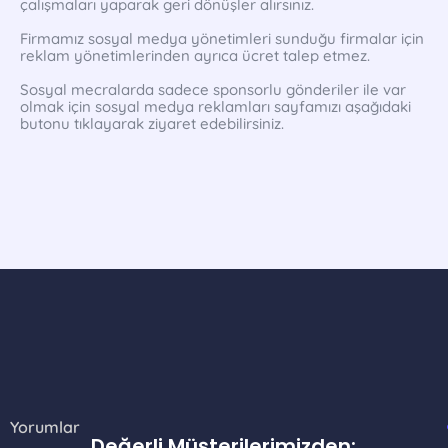
çalışmaları yaparak geri dönüşler alırsınız.
Firmamız sosyal medya yönetimleri sunduğu firmalar için
reklam yönetimlerinden ayrıca ücret talep etmez.
Sosyal mecralarda sadece sponsorlu gönderiler ile var
olmak için sosyal medya reklamları sayfamızı aşağıdaki
butonu tıklayarak ziyaret edebilirsiniz.
Yorumlar
Değerli Müşterilerimizden;