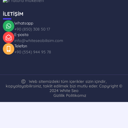
İLETİŞİM
Whatsapp
+90 (850) 308 50 17
E-posta
info@whiteseobilisim.com
Telefon
+90 (554) 944 95 78
Web sitemizdeki tüm içerikler sizin içindir,
kopyalayabilirsiniz, taklit edilmek bizi mutlu eder. Copyright ©
2024 White Seo
Gizlilik Politikamız