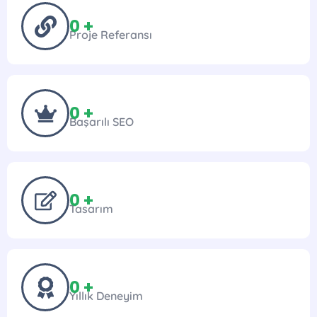
0
 +
Proje Referansı
0
 +
Başarılı SEO
0
 +
Tasarım
0
 +
Yıllık Deneyim