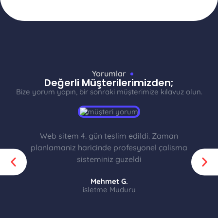
Yorumlar
Değerli Müşterilerimizden;
Bize yorum yapın, bir sonraki müşterimize kılavuz olun.
Web sitem 4. gün teslim edildi. Zaman
planlamaniz haricinde profesyonel çalisma
sisteminiz guzeldi
Mehmet G.
isletme Muduru