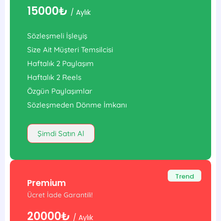
15000₺
/ Aylık
Sözleşmeli İşleyiş
Size Ait Müşteri Temsilcisi
Haftalık 2 Paylaşım
Haftalık 2 Reels
Özgün Paylaşımlar
Sözleşmeden Dönme İmkanı
Şimdi Satın Al
Trend
Premium
Ücret İade Garantili!
20000₺
/ Aylık