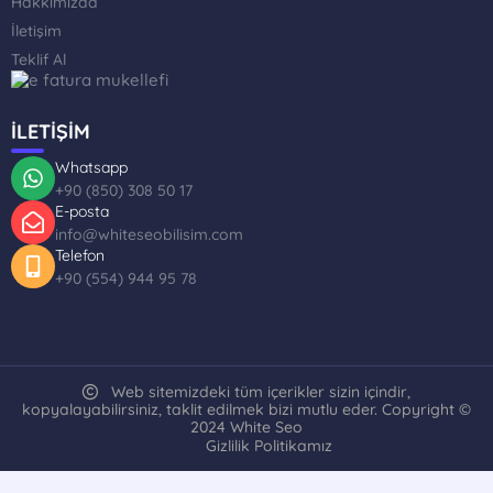
Hakkımızda
İletişim
Teklif Al
İLETİŞİM
Whatsapp
+90 (850) 308 50 17
E-posta
info@whiteseobilisim.com
Telefon
+90 (554) 944 95 78
Web sitemizdeki tüm içerikler sizin içindir,
kopyalayabilirsiniz, taklit edilmek bizi mutlu eder. Copyright ©
2024 White Seo
Gizlilik Politikamız