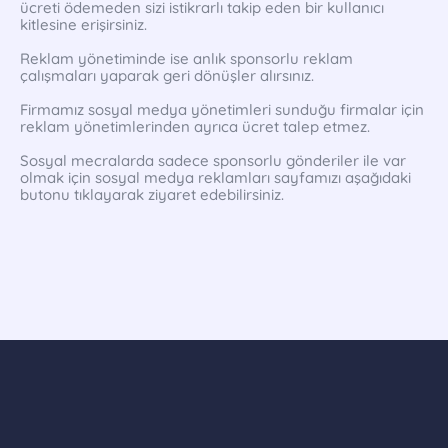
ücreti ödemeden sizi istikrarlı takip eden bir kullanıcı
kitlesine erişirsiniz.
Reklam yönetiminde ise anlık sponsorlu reklam
çalışmaları yaparak geri dönüşler alırsınız.
Firmamız sosyal medya yönetimleri sunduğu firmalar için
reklam yönetimlerinden ayrıca ücret talep etmez.
Sosyal mecralarda sadece sponsorlu gönderiler ile var
olmak için sosyal medya reklamları sayfamızı aşağıdaki
butonu tıklayarak ziyaret edebilirsiniz.