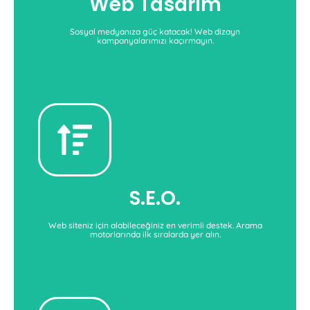
Web Tasarım
Web Tasarım Hizmetleri
Sosyal medyanıza güç katacak! Web dizayn
kampanyalarımızı kaçırmayın.
S.E.O. Ajansı
arama motorlarında daha görünür hale gelin.
Whiteseo'nun uzmanlarından destek alarak
S.E.O.
S.E.O. Hizmeti
Web siteniz için alabileceğiniz en verimli destek. Arama
motorlarında ilk sıralarda yer alın.