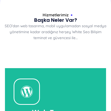
Hizmetlerimiz
Başka Neler Var?
SEO’dan web tasarıma, mobil uygulamadan sosyal medya
yönetimine kadar aradığınız herşey White Seo Bilişim
teminat ve güvencesi ile…
Web Tasarım
medyanıza güç katabilirsiniz.
Whiteseo'dan web tasarım desteği alarak sosyal