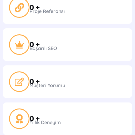
0
 +
Proje Referansı
0
 +
Başarılı SEO
0
 +
Müşteri Yorumu
0
 +
Yıllık Deneyim