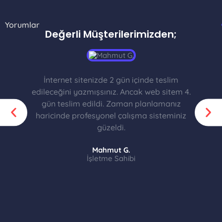
Yorumlar
Değerli Müşterilerimizden;
İnternet sitenizde 2 gün içinde teslim
edileceğini yazmışsınız. Ancak web sitem 4.
gün teslim edildi. Zaman planlamanız
haricinde profesyonel çalışma sisteminiz
güzeldi.
Mahmut G.
İşletme Sahibi