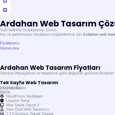
Ardahan Web Tasarım Çöz
%20 İndirimli
Örneklerimizi Görün
Hız ve performansı önceleyen müşterilerimiz için
Ardahan web tas
Fiyatlarımız
Hemen Ara
Ardahan Web Tasarım Fiyatları
Sitenizin ihtiyaçlarına ve taleplerine göre değişiklik gösteren Ardaha
Tek Sayfa Web Tasarım
EKONOMİK
2 Günde Teslim
8800₺
WordPress Veritabanı
Lisanslı Tema
Max Sayfa Sayısı 1
Size Özel Web Tasarımcı
1 Yıl Ücretsiz Teknik Destek