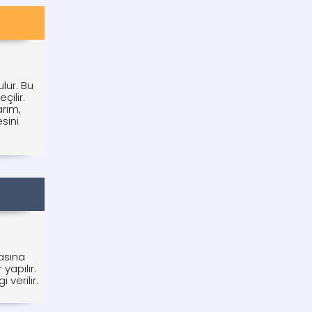
lur. Bu
çilir.
arım,
sini
asına
yapılır.
 verilir.