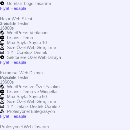
Ücretsiz Logo Tasarımı
Fiyat Hesapla
Hazır Web Sitesi
Trend
3 Günde Teslim
16800₺
WordPress Veritabanı
Lisanslı Tema
Max Sayfa Sayısı 10
Size Özel Web Geliştirme
1 Yıl Ücretsiz Destek
Sektörlere Özel Web Dizayn
Fiyat Hesapla
Kurumsal Web Dizayn
Popüler
5 Günde Teslim
19600₺
WordPress ve Özel Yazılım
Lisanslı Tema ve Widgetlar
Max Sayfa Sayısı 50
Size Özel Web Geliştirme
1 Yıl Teknik Destek Ücretsiz
Profesyonel Entegrasyon
Fiyat Hesapla
Profesyonel Web Tasarım