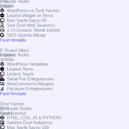
Öne
7 Günde Teslim
24500₺
Çıkan
WordPress ve Özel Yazılım
Lisanslı Widget ve Tema
Max Sayfa Sayısı 50
Size Özel Web Tasarımcı
1 Yıl Ücretsiz Teknik Destek
SEO Uyumlu Altyapı
Fiyat Hesapla
E-Ticaret Sitesi
Popüler
5 Günde Teslim
16400₺
WordPress Veritabanı
Lisanslı Tema
Limitsiz Sayfa
Sanal Pos Entegrasyonu
WooCommerce Altyapısı
Pazaryeri Entegrasyonu
Fiyat Hesapla
Özel Yazılım
Özel
30 Günde Teslim
Fiyat Sorunuz
Seçim
HTML, CSS, JS & PYTHON
Sektöre Özel Geliştirme
Max Sayfa Sayısı 100