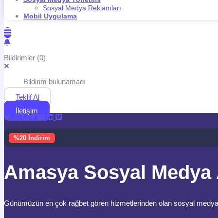
Sosyal Medya Reklamları
Mobil Uygulama
Bildirimler (0)
Bildirim bulunamadı
Teklif Al
İletişim
%20 İndirim
Amasya Sosyal Medya 
Günümüzün en çok rağbet gören hizmetlerinden olan sosyal medya yöne